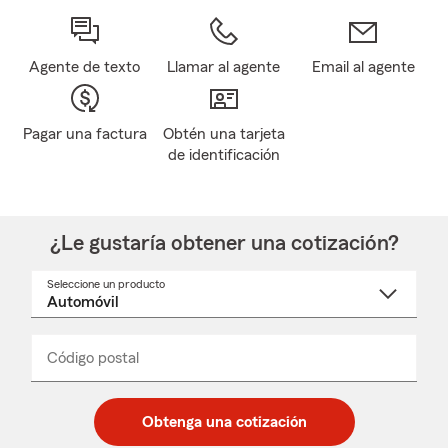
Agente de texto
Llamar al agente
Email al agente
Pagar una factura
Obtén una tarjeta
de identificación
¿Le gustaría obtener una cotización?
Seleccione un producto
Seleccione
un
nombre
de
producto
del
Código postal
Ingresa
Ingresa
_____
menú
un
un
desplegable
código
código
postal
postal
Obtenga una cotización
de
de