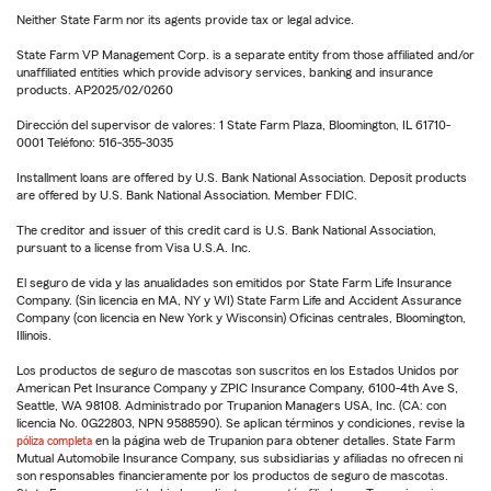
Neither State Farm nor its agents provide tax or legal advice.
State Farm VP Management Corp. is a separate entity from those affiliated and/or
unaffiliated entities which provide advisory services, banking and insurance
products. AP2025/02/0260
Dirección del supervisor de valores: 1 State Farm Plaza, Bloomington, IL 61710-
0001 Teléfono: 516-355-3035
Installment loans are offered by U.S. Bank National Association. Deposit products
are offered by U.S. Bank National Association. Member FDIC.
The creditor and issuer of this credit card is U.S. Bank National Association,
pursuant to a license from Visa U.S.A. Inc.
El seguro de vida y las anualidades son emitidos por State Farm Life Insurance
Company. (Sin licencia en MA, NY y WI) State Farm Life and Accident Assurance
Company (con licencia en New York y Wisconsin) Oficinas centrales, Bloomington,
Illinois.
Los productos de seguro de mascotas son suscritos en los Estados Unidos por
American Pet Insurance Company y ZPIC Insurance Company, 6100-4th Ave S,
Seattle, WA 98108. Administrado por Trupanion Managers USA, Inc. (CA: con
licencia No. 0G22803, NPN 9588590). Se aplican términos y condiciones, revise la
póliza completa
en la página web de Trupanion para obtener detalles. State Farm
Mutual Automobile Insurance Company, sus subsidiarias y afiliadas no ofrecen ni
son responsables financieramente por los productos de seguro de mascotas.