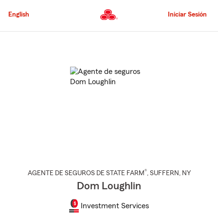
Pasar
al
English
Iniciar Sesión
contenido
principal
Comienzo
del
contenido
principal
®
AGENTE DE SEGUROS DE STATE FARM
,
SUFFERN
, NY
Dom Loughlin
Investment Services