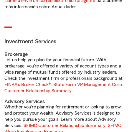
Llame
o
envíe un correo electrónico al agente
para obtener
más información sobre Anualidades.
Investment Services
Brokerage
Let us help you plan for your financial future. With
brokerage, you’re offered a variety of account types and a
wide range of mutual funds offered by industry leaders.
Check the investment firm or professional’s background at
FINRA's Broker Check
®.
State Farm VP Management Corp.
Customer Relationship Summary
Advisory Services
Whether you’re planning for retirement or looking to grow
and protect your wealth, Advisory Services is designed to
help you pursue your goals. Learn more about Advisory
Services.
SFIMC Customer Relationship Summary
,
SFIMC
Wrap Fee Program Brochure
.